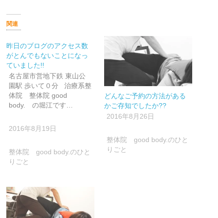
し
す
し
て
る
て
Twitter
に
Google+
で
は
で
関連
共
ク
共
有
リ
有
(新
ッ
(新
し
ク
し
昨日のブログのアクセス数
い
し
い
がとんでもないことになっ
ウ
て
ウ
ィ
く
ィ
ていました!!
ン
だ
ン
ド
さ
ド
名古屋市営地下鉄 東山公
ウ
い
ウ
で
(新
で
園駅 歩いて０分 治療系整
開
し
開
体院 整体院 good
どんなご予約の方法がある
き
い
き
ま
ウ
ま
body. の堀江です…
かご存知でしたか??
す)
ィ
す)
ン
2016年8月26日
ド
ウ
2016年8月19日
で
開
整体院 good body.のひと
き
ま
りごと
整体院 good body.のひと
す)
りごと