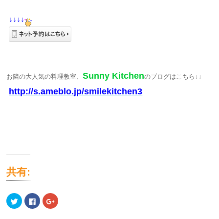
↓↓
↓↓
Sunny Kitchen
お隣の大人気の料理教室、
のブログはこちら↓↓
http://s.ameblo.jp/smilekitchen3
共有:
ク
Facebook
ク
リ
で
リ
ッ
共
ッ
ク
有
ク