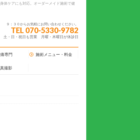
ーの身体ケアにも対応。オーダーメイド施術で健
９：３０からお気軽にお問い合わせください。
TEL 070-5330-9782
土・日・祝日も営業 月曜・木曜日が休診日
腰痛専門
施術メニュー・料金
写真撮影