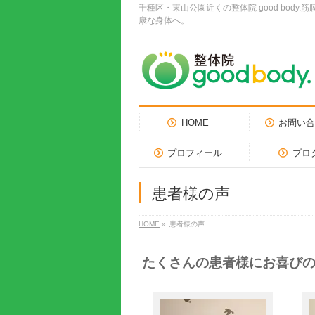
千種区・東山公園近くの整体院 good bo
康な身体へ。
HOME
お問い
プロフィール
ブロ
患者様の声
HOME
»
患者様の声
たくさんの患者様にお喜び