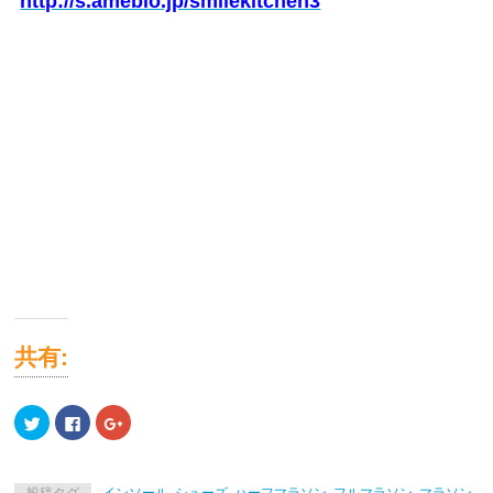
http://s.ameblo.jp/smilekitchen3
共有:
ク
Facebook
ク
リ
で
リ
ッ
共
ッ
ク
有
ク
し
す
し
て
る
て