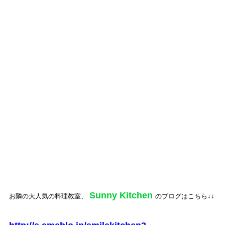
#名古屋市#千種区、#名東区を中心に当院は#名古屋市営地下鉄東
山線の#東山公園駅から近くなので#中区、#中村区、#中川区、#
昭和区、#瑞穂区、#東区からお越しの患者様がいらっしゃいま
す。
#北区、#西区、#守山区、#天白区、#緑区、#熱田区、#港区、#
南区からもご来院されています。
近隣に、#コインパーキングがございますので、#長久手市などの
#名古屋市近郊の方にも便利です。
Sunny Kitchen
お隣の大人気の料理教室、
のブログはこちら↓↓