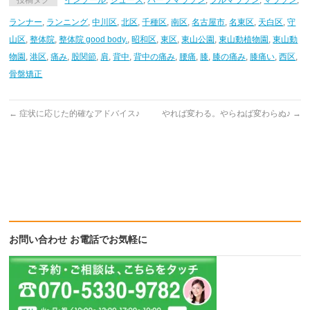
投稿タグ
インソール
,
シューズ
,
ハーフマラソン
,
フルマラソン
,
マラソン
,
Twitter
に
Google+
で
は
で
共
ク
共
ランナー
,
ランニング
,
中川区
,
北区
,
千種区
,
南区
,
名古屋市
,
名東区
,
天白区
,
守
有
リ
有
(新
ッ
(新
山区
,
整体院
,
整体院 good body.
,
昭和区
,
東区
,
東山公園
,
東山動植物園
,
東山動
し
ク
し
い
し
い
物園
,
港区
,
痛み
,
股関節
,
肩
,
背中
,
背中の痛み
,
腰痛
,
膝
,
膝の痛み
,
膝痛い
,
西区
,
ウ
て
ウ
ィ
く
ィ
骨盤矯正
ン
だ
ン
ド
さ
ド
ウ
い
ウ
で
(新
で
開
し
開
←
症状に応じた的確なアドバイス♪
やれば変わる。やらねば変わらぬ♪
→
き
い
き
ま
ウ
ま
す)
ィ
す)
ン
ド
ウ
で
開
き
ま
す)
お問い合わせ お電話でお気軽に