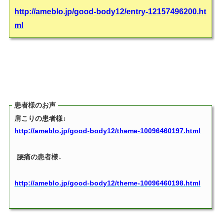
http://ameblo.jp/good-body12/entry-12157496200.ht
ml
患者様のお声
肩こりの患者様↓
http://ameblo.jp/good-body12/theme-10096460197.html
腰痛の患者様↓
http://ameblo.jp/good-body12/theme-10096460198.html