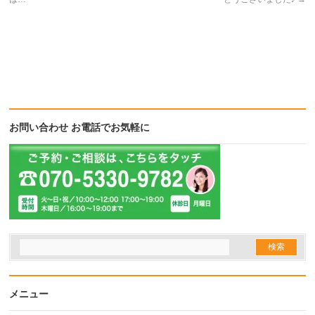
開
し
開
き
い
き
ま
ウ
ま
す)
ィ
す)
ン
ド
ウ
で
開
き
ま
す)
お問い合わせ お電話でお気軽に
メニュー