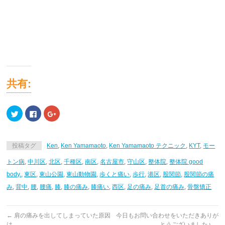
共有:
ク
Facebook
ク
リ
で
リ
ッ
共
ッ
ク
有
ク
し
す
し
て
る
て
投稿タグ
Ken
,
Ken Yamamaoto
,
Ken Yamamaoto テクニック
,
KYT
,
モー
Twitter
に
Google+
で
は
で
共
ク
共
トン病
,
中川区
,
北区
,
千種区
,
南区
,
名古屋市
,
守山区
,
整体院
,
整体院 good
有
リ
有
(新
ッ
(新
body.
,
東区
,
東山公園
,
東山動物園
,
歩くと痛い
,
歩行
,
港区
,
股関節
,
股関節の痛
し
ク
し
い
し
い
み
,
背中
,
腰
,
腰痛
,
膝
,
膝の痛み
,
膝痛い
,
西区
,
足の痛み
,
足首の痛み
,
骨盤矯正
ウ
て
ウ
ィ
く
ィ
ン
だ
ン
ド
さ
ド
ウ
い
ウ
←
肩の痛みを出してしまっていた原因
今日もお問い合わせをいただきありが
で
(新
で
は…
とうございました♪
→