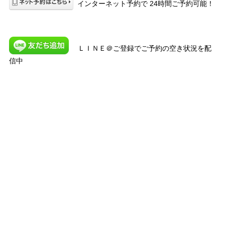
インターネット予約で 24時間ご予約可能！
ＬＩＮＥ＠ご登録でご予約の空き状況を配
信中
#名古屋市#千種区、#名東区を中心に当院は#名古屋市営地下鉄東
山線の#東山公園駅から近くなので#中区、#中村区、#中川区、#
昭和区、#瑞穂区、#東区からお越しの患者様がいらっしゃいま
す。
#北区、#西区、#守山区、#天白区、#緑区、#熱田区、#港区、#
南区からもご来院されています。
近隣に、#コインパーキングがございますので、#長久手市などの