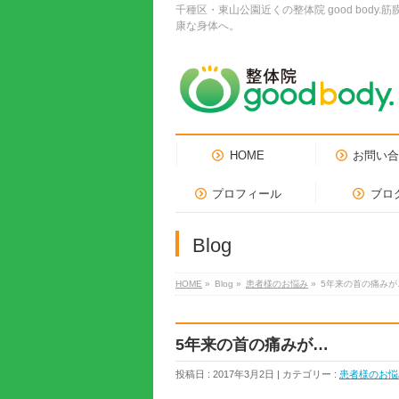
千種区・東山公園近くの整体院 good bo
康な身体へ。
HOME
お問い
プロフィール
ブロ
Blog
HOME
»
Blog »
患者様のお悩み
»
5年来の首の痛みが
5年来の首の痛みが…
投稿日 : 2017年3月2日 | カテゴリー :
患者様のお悩