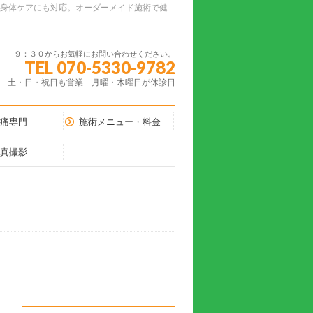
ーの身体ケアにも対応。オーダーメイド施術で健
９：３０からお気軽にお問い合わせください。
TEL 070-5330-9782
土・日・祝日も営業 月曜・木曜日が休診日
腰痛専門
施術メニュー・料金
写真撮影