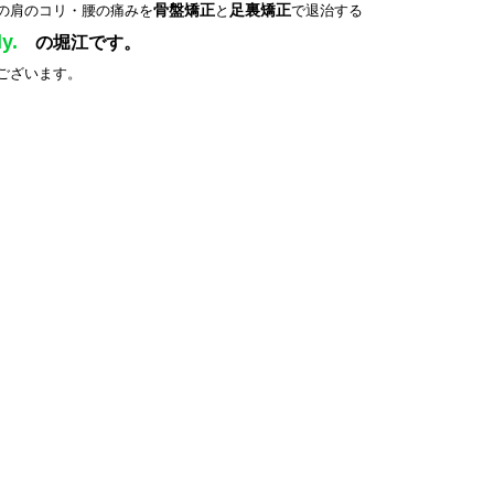
骨盤矯正
足裏矯正
の肩のコリ・腰の痛みを
と
で
退治する
y.
の堀江です。
ございます
。