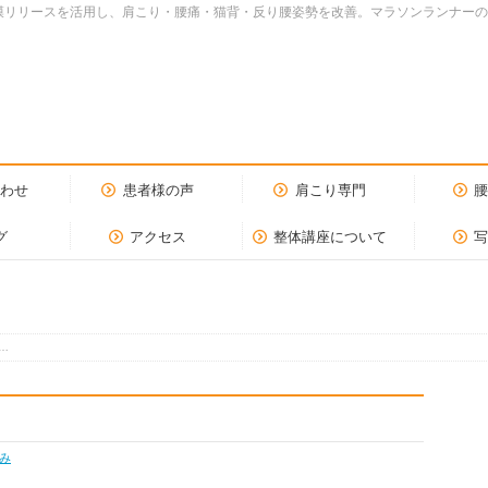
dy.筋膜リリースを活用し、肩こり・腰痛・猫背・反り腰姿勢を改善。マラソンランナ
合わせ
患者様の声
肩こり専門
グ
アクセス
整体講座について
…
み