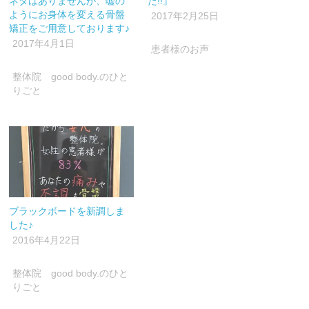
ネタはありませんが、嘘の
た!!』
す)
ィ
す)
ン
ようにお身体を変える骨盤
2017年2月25日
ド
矯正をご用意しております♪
ウ
で
2017年4月1日
開
患者様のお声
き
ま
す)
整体院 good body.のひと
りごと
ブラックボードを新調しま
した♪
2016年4月22日
整体院 good body.のひと
りごと