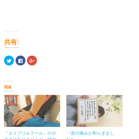
共有:
ク
Facebook
ク
リ
で
リ
ッ
共
ッ
ク
有
ク
し
す
し
て
る
て
Twitter
に
Google+
で
は
で
関連
共
ク
共
有
リ
有
(新
ッ
(新
し
ク
し
い
し
い
ウ
て
ウ
ィ
く
ィ
ン
だ
ン
ド
さ
ド
ウ
い
ウ
で
(新
で
開
し
開
『エイプリルフール』の小
『首の痛みが和らぎまし
き
い
き
ま
ウ
ま