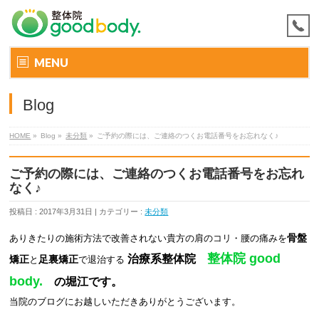
MENU
Blog
HOME
»
Blog »
未分類
»
ご予約の際には、ご連絡のつくお電話番号をお忘れなく♪
ご予約の際には、ご連絡のつくお電話番号をお忘れ
なく♪
投稿日 : 2017年3月31日 | カテゴリー :
未分類
骨盤
ありきたりの施術方法で改善されない貴方の肩のコリ・腰の痛みを
整体院 good
治療系整体院
矯正
足裏矯正
と
で
退治する
body.
の堀江です。
当院のブログにお越しいただき
ありがとうございます
。