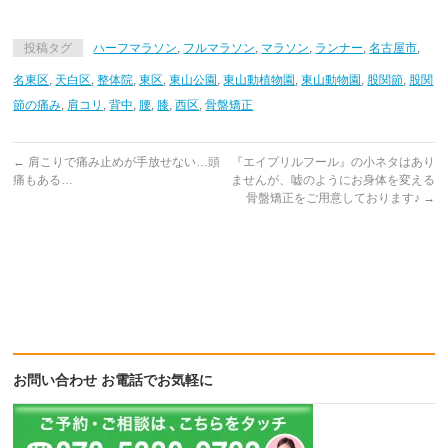
投稿タグ
ハーフマラソン
,
フルマラソン
,
マラソン
,
ランナー
,
名古屋市
,
名東区
,
天白区
,
整体院
,
東区
,
東山公園
,
東山動植物園
,
東山動物園
,
股関節
,
股関
節の痛み
,
肩コリ
,
背中
,
腰
,
膝
,
西区
,
骨盤矯正
←
肩こりで痛み止めが手放せない…頭
『エイプリルフール』の小ネタはあり
痛もある…
ませんが、嘘のようにお身体を変える
骨盤矯正をご用意しております♪
→
お問い合わせ お電話でお気軽に