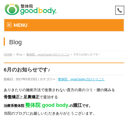
MENU
Blog
HOME
»
Blog »
整体院 good body.のひとりごと
»
6月のお知らせです♪
6月のお知らせです♪
投稿日 : 2017年5月23日 | カテゴリー :
整体院 good body.のひとりごと
ありきたりの施術方法で改善されない貴方の肩のコリ・腰の痛みを
骨盤矯正
足裏矯正
と
で
退治する
整体院 good body.
堀江
治療系整体院
の
です。
当院のブログにお越しいただき
ありがとうございます
。