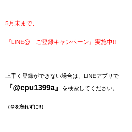
5月末まで、
『LINE@ ご登録キャンペーン』実施中!!
上手く登録ができない場合は、LINEアプリで
『@cpu1399a』
を検索してください。
（＠を忘れずに!!）
#
愛知 #愛知県 #名古屋市 #名古屋 #千種区 、#名東区 を中心に当
院は#名古屋市営地下鉄東山線 の#東山公園駅 から近くなので#中