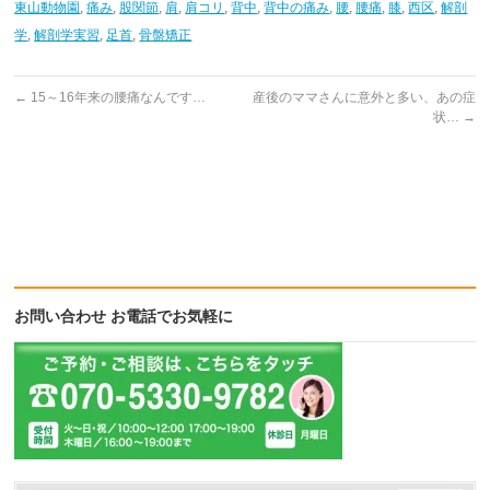
東山動物園
,
痛み
,
股関節
,
肩
,
肩コリ
,
背中
,
背中の痛み
,
腰
,
腰痛
,
膝
,
西区
,
解剖
学
,
解剖学実習
,
足首
,
骨盤矯正
←
15～16年来の腰痛なんです…
産後のママさんに意外と多い、あの症
状…
→
お問い合わせ お電話でお気軽に