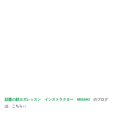
区 、#中村区 中川区 、#昭和区 、#瑞穂区 、#東区 から
お越しの患者様がいらっしゃいます。
#北区 、#西区 、#守山区 、#天白区 、#緑区 、#熱田
区 、#港区 、#南区 からもご来院されています。
近隣に、#コインパーキング がございますので、#長久手市 な
どの#名古屋市近郊 の方にも便利です。
#KenYamamotoテクニック #KYT #KYテクニック #出張施術 #
出張整体 #往診 #骨盤矯正
話題の顔ヨガレッスン インストラクター MISAKI
のブログ
は、こちら↓↓