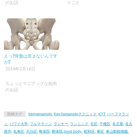
ま
のお話
りごと
す)
えっ⁈骨盤は歪まないんです
か⁇
2019年2月16日
ちょっとマニアックな筋肉
のお話
投稿タグ
kenyamamoto
,
KenYamamotoテクニック
,
KYT
,
ハーフマラソ
ン
,
ハワイ大学
,
フルマラソン
,
ランナー
,
ランニング
,
北区
,
千種区
,
名古屋
,
名古
屋市
,
名東区
,
天白区
,
整体院
,
整体院 good body.
,
昭和区
,
東区
,
東山動植物園
,