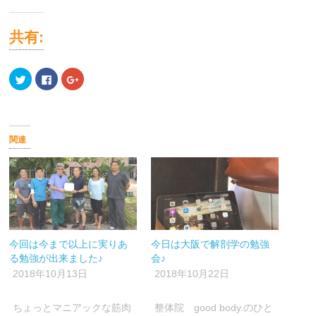
共有:
ク
Facebook
ク
リ
で
リ
ッ
共
ッ
ク
有
ク
し
す
し
て
る
て
Twitter
に
Google+
で
は
で
関連
共
ク
共
有
リ
有
(新
ッ
(新
し
ク
し
い
し
い
ウ
て
ウ
ィ
く
ィ
ン
だ
ン
ド
さ
ド
ウ
い
ウ
で
(新
で
開
し
開
今回は今まで以上に実りあ
今日は大阪で解剖学の勉強
き
い
き
ま
ウ
ま
る勉強が出来ました♪
会♪
す)
ィ
す)
ン
2018年10月13日
2018年10月22日
ド
ウ
で
開
ちょっとマニアックな筋肉
整体院 good body.のひと
き