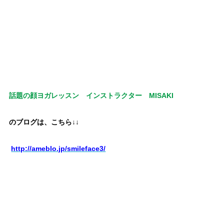
区 、#東区 からお越しの患者様がいらっしゃいます。
#北
区 、#西区 、#守山区 、#天白区 、#緑区 、#熱田区 、
#港区 、#南区 からもご来院されています。
近隣に、#コイン
パーキング がございますので、#長久手市 などの#名古屋市近
郊 の方にも便利です。
#KenYamamotoテクニック #KYT #KY
テクニック #出張施術 #出張整体 #往診 #骨盤矯正
話題の顔ヨガレッスン インストラクター MISAKI
のブログは、こちら↓↓
http://ameblo.jp/smileface3/