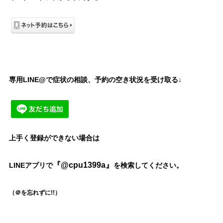
専用LINE@で症状の相談、予約の空き状況を受け取る↓
上手く登録ができない場合は
『@cpu1399a』
LINEアプリで
を検索してください。
#
愛知 #愛
知県 #名古屋市 #名古屋 #千種区 、#
（＠を忘れずに!!）
名東区 を中心に当院は#名古屋市営地下鉄東山線 の#東山公園駅
から近くなので#中区 、#中村区 中川区 、#昭和区 、#瑞穂