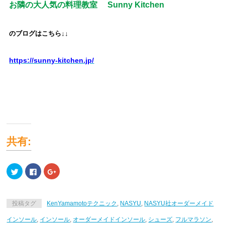
お隣の大人気の料理教室
Sunny Kitchen
のブログはこちら↓↓
https://sunny-kitchen.jp/
共有:
ク
Facebook
ク
リ
で
リ
ッ
共
ッ
ク
有
ク
し
す
し
て
る
て
投稿タグ
KenYamamotoテクニック
,
NASYU
,
NASYU社オーダーメイド
Twitter
に
Google+
で
は
で
共
ク
共
インソール
,
インソール
,
オーダーメイドインソール
,
シューズ
,
フルマラソン
,
有
リ
有