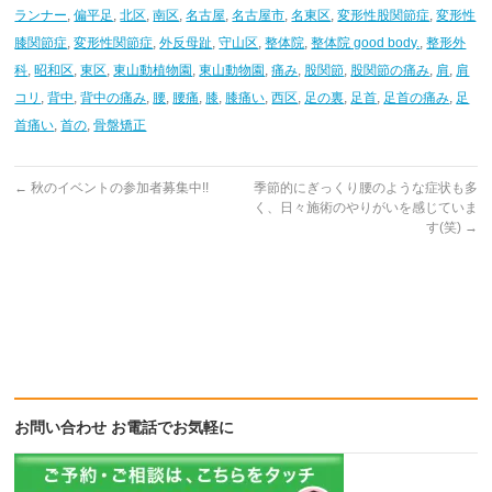
(新
ッ
(新
ランナー
,
偏平足
,
北区
,
南区
,
名古屋
,
名古屋市
,
名東区
,
変形性股関節症
,
変形性
し
ク
し
い
し
い
膝関節症
,
変形性関節症
,
外反母趾
,
守山区
,
整体院
,
整体院 good body.
,
整形外
ウ
て
ウ
ィ
く
ィ
科
,
昭和区
,
東区
,
東山動植物園
,
東山動物園
,
痛み
,
股関節
,
股関節の痛み
,
肩
,
肩
ン
だ
ン
ド
さ
ド
コリ
,
背中
,
背中の痛み
,
腰
,
腰痛
,
膝
,
膝痛い
,
西区
,
足の裏
,
足首
,
足首の痛み
,
足
ウ
い
ウ
で
(新
で
首痛い
,
首の
,
骨盤矯正
開
し
開
き
い
き
ま
ウ
ま
す)
ィ
す)
ン
←
秋のイベントの参加者募集中!!
季節的にぎっくり腰のような症状も多
ド
ウ
く、日々施術のやりがいを感じていま
で
す(笑)
→
開
き
ま
す)
お問い合わせ お電話でお気軽に