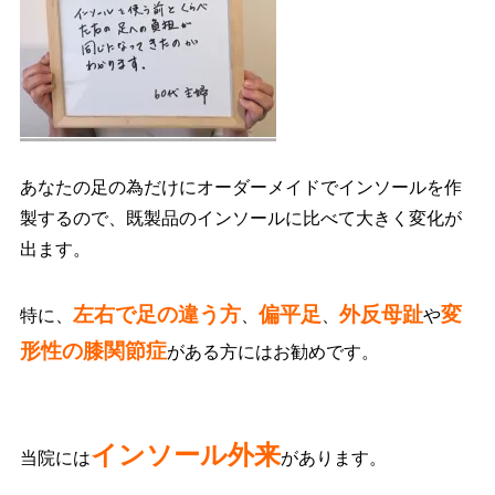
あなたの足の為だけにオーダーメイドでインソールを作
製するので、既製品のインソールに比べて大きく変化が
出ます。
左右で足の違う方
偏平足
外反母趾
変
特に、
、
、
や
形性の膝関節症
がある方にはお勧めです。
インソール外来
当院には
があります。