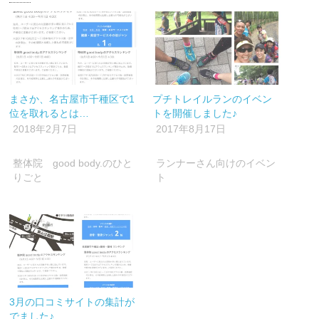
有
リ
有
(新
ッ
(新
し
ク
し
い
し
い
ウ
て
ウ
ィ
く
ィ
ン
だ
ン
ド
さ
ド
ウ
い
ウ
で
(新
で
開
し
開
まさか、名古屋市千種区で1
プチトレイルランのイベン
き
い
き
ま
ウ
ま
位を取れるとは…
トを開催しました♪
す)
ィ
す)
ン
2018年2月7日
2017年8月17日
ド
ウ
で
開
整体院 good body.のひと
ランナーさん向けのイベン
き
ま
りごと
ト
す)
3月の口コミサイトの集計が
でました♪