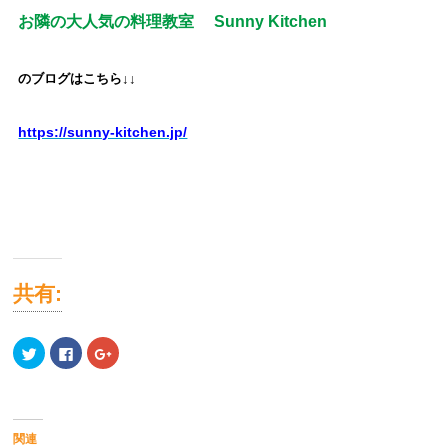
お隣の大人気の料理教室
Sunny Kitchen
のブログはこちら↓↓
https://sunny-kitchen.jp/
共有:
ク
Facebook
ク
リ
で
リ
ッ
共
ッ
ク
有
ク
し
す
し
て
る
て
Twitter
に
Google+
で
は
で
関連
共
ク
共