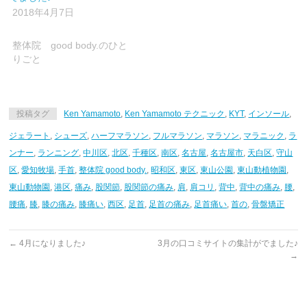
2018年4月7日
整体院 good body.のひと
りごと
投稿タグ
Ken Yamamoto
,
Ken Yamamoto テクニック
,
KYT
,
インソール
,
ジェラート
,
シューズ
,
ハーフマラソン
,
フルマラソン
,
マラソン
,
マラニック
,
ラ
ンナー
,
ランニング
,
中川区
,
北区
,
千種区
,
南区
,
名古屋
,
名古屋市
,
天白区
,
守山
区
,
愛知牧場
,
手首
,
整体院 good body.
,
昭和区
,
東区
,
東山公園
,
東山動植物園
,
東山動物園
,
港区
,
痛み
,
股関節
,
股関節の痛み
,
肩
,
肩コリ
,
背中
,
背中の痛み
,
腰
,
腰痛
,
膝
,
膝の痛み
,
膝痛い
,
西区
,
足首
,
足首の痛み
,
足首痛い
,
首の
,
骨盤矯正
←
4月になりました♪
3月の口コミサイトの集計がでました♪
→