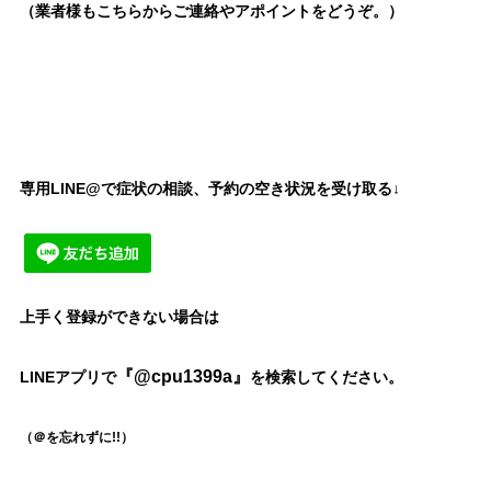
（業者様もこちらからご連絡やアポイントをどうぞ。）
専用LINE@で症状の相談、予約の空き状況を受け取る↓
上手く登録ができない場合は
『@cpu1399a』
LINEアプリで
を検索してください。
#
愛知 #愛
知県 #名古屋市 #名古屋 #千種区 、#
（＠を忘れずに!!）
名東区 を中心に当院は#名古屋市営地下鉄東山線 の#東山公園駅