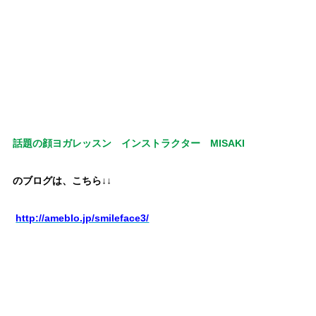
から近くなので#中区 、#中村区 中川区 、#昭和区 、#瑞穂
区 、#東区 からお越しの患者様がいらっしゃいます。
#北
区 、#西区 、#守山区 、#天白区 、#緑区 、#熱田区 、
#港区 、#南区 からもご来院されています。
近隣に、#コイン
パーキング がございますので、#長久手市 などの#名古屋市近
郊 の方にも便利です。
#KenYamamotoテクニック #KYT #KY
テクニック #出張施術 #出張整体 #往診 #骨盤矯正
話題の顔ヨガレッスン インストラクター MISAKI
のブログは、こちら↓↓
http://ameblo.jp/smileface3/