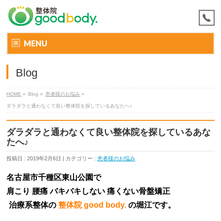
MENU
Blog
HOME
»
Blog »
患者様のお悩み
»
ダラダラと通わなくて良い整体院を探しているあなたへ♪
ダラダラと通わなくて良い整体院を探しているあな
たへ♪
投稿日 : 2019年2月6日 | カテゴリー :
患者様のお悩み
名古屋市千種区東山公園で
肩こり 腰痛 バキバキしない
痛くない骨盤矯正
治療系整体の
整体院 good body.
の
堀江
です。