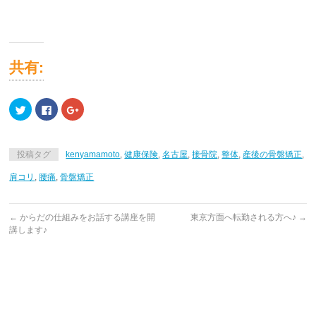
共有:
ク
Facebook
ク
リ
で
リ
ッ
共
ッ
ク
有
ク
し
す
し
て
る
て
投稿タグ
kenyamamoto
,
健康保険
,
名古屋
,
接骨院
,
整体
,
産後の骨盤矯正
,
Twitter
に
Google+
で
は
で
共
ク
共
肩コリ
,
腰痛
,
骨盤矯正
有
リ
有
(新
ッ
(新
し
ク
し
い
し
い
ウ
て
ウ
←
からだの仕組みをお話する講座を開
東京方面へ転勤される方へ♪
→
ィ
く
ィ
講します♪
ン
だ
ン
ド
さ
ド
ウ
い
ウ
で
(新
で
開
し
開
き
い
き
ま
ウ
ま
す)
ィ
す)
ン
ド