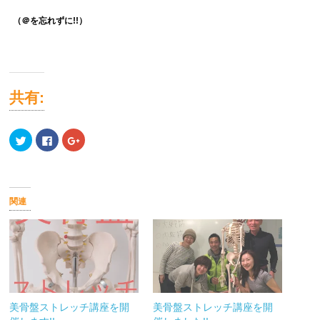
（＠を忘れずに!!）
共有:
ク
Facebook
ク
リ
で
リ
ッ
共
ッ
ク
有
ク
し
す
し
て
る
て
Twitter
に
Google+
で
は
で
関連
共
ク
共
有
リ
有
(新
ッ
(新
し
ク
し
い
し
い
ウ
て
ウ
ィ
く
ィ
ン
だ
ン
ド
さ
ド
ウ
い
ウ
で
(新
で
開
し
開
美骨盤ストレッチ講座を開
美骨盤ストレッチ講座を開
き
い
き
ま
ウ
ま