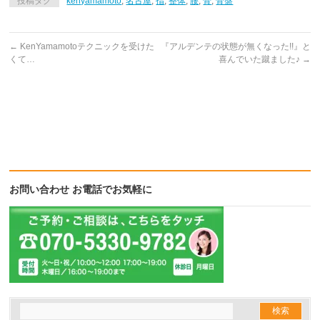
投稿タグ
kenyamamoto
,
名古屋
,
指
,
整体
,
腰
,
骨
,
骨盤
←
KenYamamotoテクニックを受けた
『アルデンテの状態が無くなった!!』と
くて…
喜んでいた蹴ました♪
→
お問い合わせ お電話でお気軽に