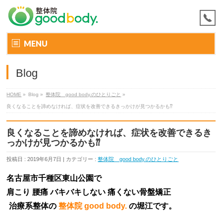
MENU
Blog
HOME
»
Blog »
整体院 good body.のひとりごと
»
良くなることを諦めなければ、症状を改善できるきっかけが見つかるかも⁇
良くなることを諦めなければ、症状を改善できるき
っかけが見つかるかも⁇
投稿日 : 2019年6月7日 | カテゴリー :
整体院 good body.のひとりごと
名古屋市千種区東山公園で
肩こり 腰痛 バキバキしない
痛くない骨盤矯正
治療系整体の
整体院 good body.
の
堀江
です。