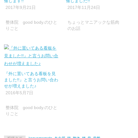
催します!!
催しました!!
す)
ィ
す)
ン
2017年9月21日
2017年11月24日
ド
ウ
で
開
整体院 good body.のひと
ちょっとマニアックな筋肉
き
ま
りごと
のお話
す)
『外に置いてある看板を見
ました!!』と言うお問い合わ
せが増えました♪
2016年5月7日
整体院 good body.のひと
りごと