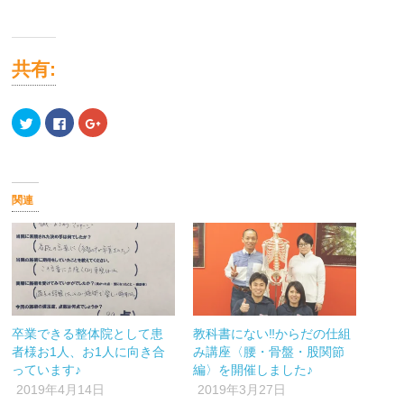
共有:
ク
Facebook
ク
リ
で
リ
ッ
共
ッ
ク
有
ク
し
す
し
て
る
て
Twitter
に
Google+
で
は
で
関連
共
ク
共
有
リ
有
(新
ッ
(新
し
ク
し
い
し
い
ウ
て
ウ
ィ
く
ィ
ン
だ
ン
ド
さ
ド
ウ
い
ウ
で
(新
で
開
し
開
卒業できる整体院として患
教科書にない‼︎からだの仕組
き
い
き
ま
ウ
ま
者様お1人、お1人に向き合
み講座〈腰・骨盤・股関節
す)
ィ
す)
ン
っています♪
編〉を開催しました♪
ド
ウ
2019年4月14日
2019年3月27日
で