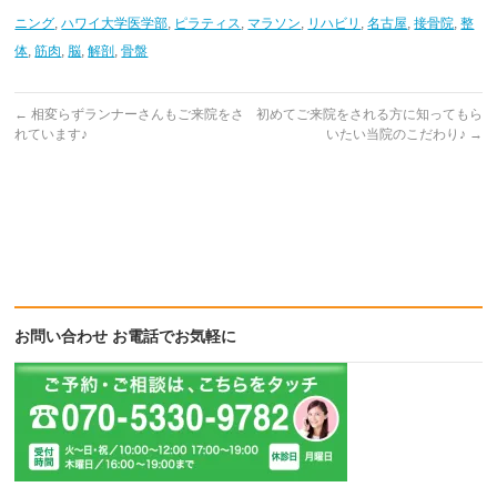
ニング
,
ハワイ大学医学部
,
ピラティス
,
マラソン
,
リハビリ
,
名古屋
,
接骨院
,
整
体
,
筋肉
,
脳
,
解剖
,
骨盤
←
相変らずランナーさんもご来院をさ
初めてご来院をされる方に知ってもら
れています♪
いたい当院のこだわり♪
→
お問い合わせ お電話でお気軽に