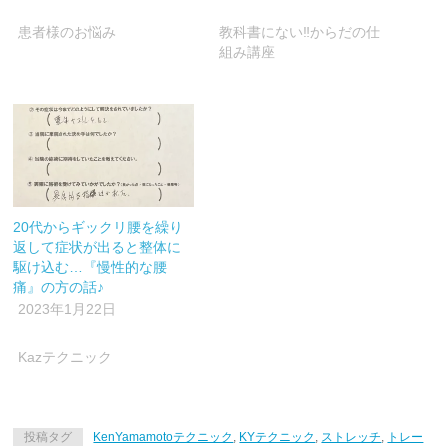
開
き
ま
患者様のお悩み
教科書にない‼︎からだの仕
す)
組み講座
20代からギックリ腰を繰り
返して症状が出ると整体に
駆け込む…『慢性的な腰
痛』の方の話♪
2023年1月22日
Kazテクニック
投稿タグ
KenYamamotoテクニック
,
KYテクニック
,
ストレッチ
,
トレー