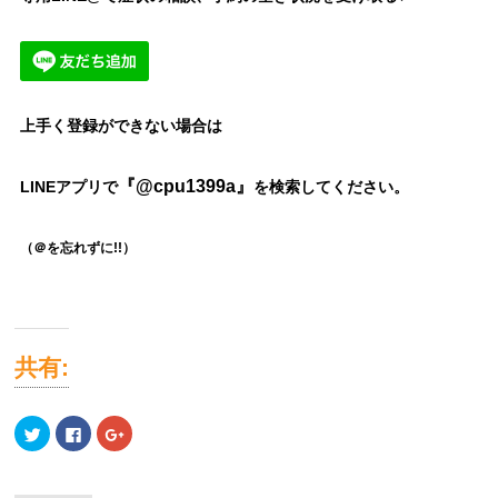
上手く登録ができない場合は
『@cpu1399a』
LINEアプリで
を検索してください。
（＠を忘れずに!!）
共有:
ク
Facebook
ク
リ
で
リ
ッ
共
ッ
ク
有
ク
し
す
し
て
る
て