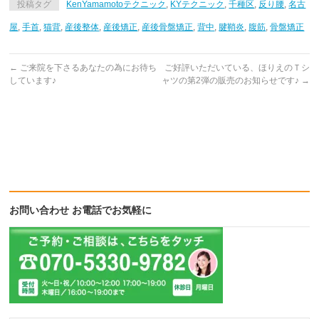
投稿タグ
KenYamamotoテクニック
,
KYテクニック
,
千種区
,
反り腰
,
名古
Twitter
に
Google+
で
は
で
共
ク
共
屋
,
手首
,
猫背
,
産後整体
,
産後矯正
,
産後骨盤矯正
,
背中
,
腱鞘炎
,
腹筋
,
骨盤矯正
有
リ
有
(新
ッ
(新
し
ク
し
い
し
い
ウ
て
ウ
←
ご来院を下さるあなたの為にお待ち
ご好評いただいている、ほりえのＴシ
ィ
く
ィ
しています♪
ャツの第2弾の販売のお知らせです♪
→
ン
だ
ン
ド
さ
ド
ウ
い
ウ
で
(新
で
開
し
開
き
い
き
ま
ウ
ま
す)
ィ
す)
ン
ド
ウ
で
開
き
ま
お問い合わせ お電話でお気軽に
す)