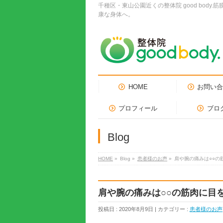
千種区・東山公園近くの整体院 good bo
康な身体へ。
HOME
お問い
プロフィール
ブロ
Blog
HOME
»
Blog »
患者様のお声
»
肩や腕の痛みは○○の
肩や腕の痛みは○○の筋肉に目
投稿日 : 2020年8月9日 | カテゴリー :
患者様のお声