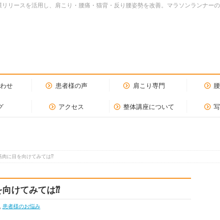
dy.筋膜リリースを活用し、肩こり・腰痛・猫背・反り腰姿勢を改善。マラソンランナ
合わせ
患者様の声
肩こり専門
グ
アクセス
整体講座について
筋肉に目を向けてみては⁇
を向けてみては⁇
,
患者様のお悩み