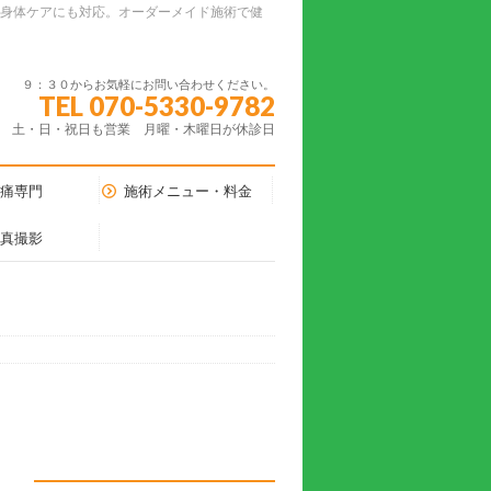
ーの身体ケアにも対応。オーダーメイド施術で健
９：３０からお気軽にお問い合わせください。
TEL 070-5330-9782
土・日・祝日も営業 月曜・木曜日が休診日
腰痛専門
施術メニュー・料金
写真撮影