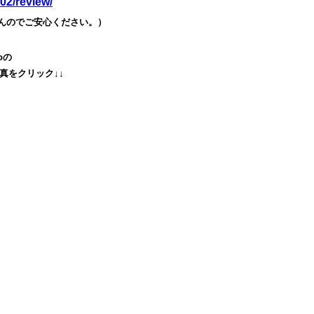
02/review/
んのでご安心ください。）
o
の
真をクリック↓↓