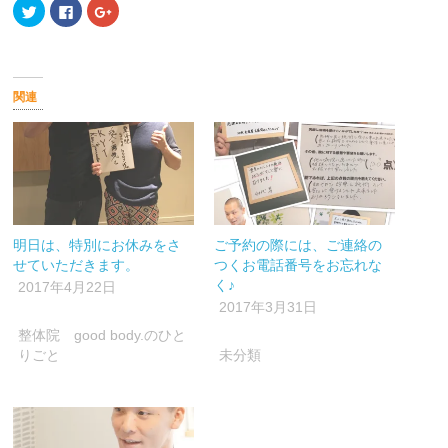
ク
Facebook
ク
リ
で
リ
ッ
共
ッ
ク
有
ク
し
す
し
て
る
て
Twitter
に
Google+
で
は
で
関連
共
ク
共
有
リ
有
(新
ッ
(新
し
ク
し
い
し
い
ウ
て
ウ
ィ
く
ィ
ン
だ
ン
ド
さ
ド
ウ
い
ウ
で
(新
で
開
し
開
明日は、特別にお休みをさ
ご予約の際には、ご連絡の
き
い
き
ま
ウ
ま
せていただきます。
つくお電話番号をお忘れな
す)
ィ
す)
ン
く♪
2017年4月22日
ド
ウ
2017年3月31日
で
開
整体院 good body.のひと
き
ま
りごと
未分類
す)