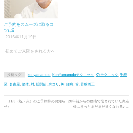
ご予約をスムーズに取るコ
ツは⁇
2016年11月19日
初めてご来院をされる方へ
投稿タグ
kenyamamoto
,
KenYamamotoテクニック
,
KYテクニック
,
千種
区
,
名古屋
,
整体
,
肘
,
股関節
,
肩コリ
,
胸
,
腰痛
,
首
,
骨盤矯正
←
11/3（祝・火）のご予約枠のお知ら
20年前からの腰痛で悩まれていた患者
せ♪
様…きっとまだまだ良くなれる♪
→