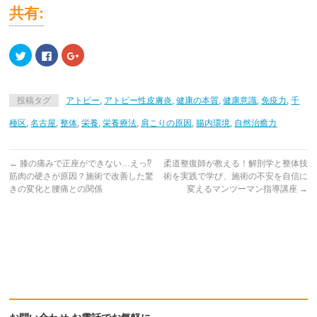
共有:
ク
Facebook
ク
リ
で
リ
ッ
共
ッ
ク
有
ク
し
す
し
て
る
て
投稿タグ
アトピー
,
アトピー性皮膚炎
,
健康の本質
,
健康意識
,
免疫力
,
千
Twitter
に
Google+
で
は
で
共
ク
共
種区
,
名古屋
,
整体
,
栄養
,
栄養療法
,
肩こりの原因
,
腸内環境
,
自然治癒力
有
リ
有
(新
ッ
(新
し
ク
し
い
し
い
ウ
て
ウ
←
膝の痛みで正座ができない…えっ⁉
柔道整復師が教える！解剖学と整体技
ィ
く
ィ
筋肉の硬さが原因？施術で改善した驚
術を実践で学び、施術の不安を自信に
ン
だ
ン
ド
さ
ド
きの変化と腰痛との関係
変えるマンツーマン指導講座
→
ウ
い
ウ
で
(新
で
開
し
開
き
い
き
ま
ウ
ま
す)
ィ
す)
ン
ド
ウ
で
開
き
ま
す)