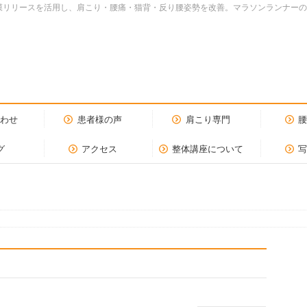
dy.筋膜リリースを活用し、肩こり・腰痛・猫背・反り腰姿勢を改善。マラソンランナ
合わせ
患者様の声
肩こり専門
グ
アクセス
整体講座について