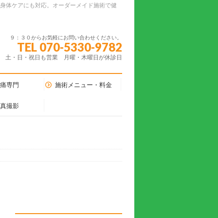
ーの身体ケアにも対応。オーダーメイド施術で健
９：３０からお気軽にお問い合わせください。
TEL 070-5330-9782
土・日・祝日も営業 月曜・木曜日が休診日
腰痛専門
施術メニュー・料金
写真撮影