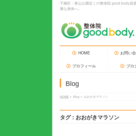
千種区・東山公園近くの整体院 good bo
康な身体へ。
HOME
お問い
プロフィール
ブロ
Blog
HOME
»
Blog »
おおがきマラソン
タグ : おおがきマラソン