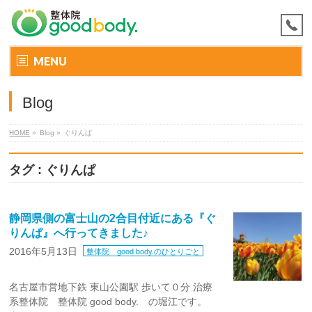
MENU
Blog
HOME
»
Blog »
ぐりんぱ
タグ : ぐりんぱ
静岡県側の富士山の2合目付近にある『ぐ
りんぱ』へ行ってきました♪
2016年5月13日
整体院 good body.のひとりごと
名古屋市営地下鉄 東山公園駅 歩いて０分 治療
系整体院 整体院 good body. の堀江です。