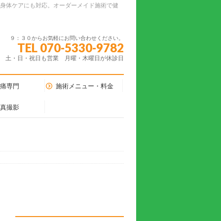
ーの身体ケアにも対応。オーダーメイド施術で健
９：３０からお気軽にお問い合わせください。
TEL 070-5330-9782
土・日・祝日も営業 月曜・木曜日が休診日
腰痛専門
施術メニュー・料金
写真撮影