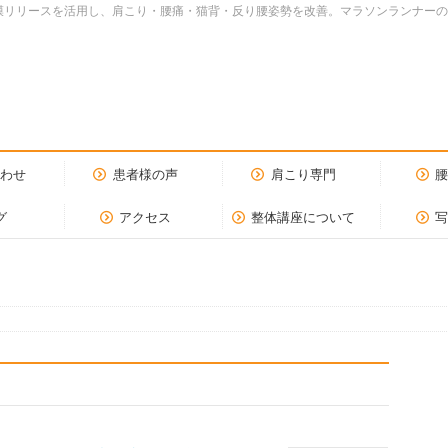
dy.筋膜リリースを活用し、肩こり・腰痛・猫背・反り腰姿勢を改善。マラソンランナ
合わせ
患者様の声
肩こり専門
グ
アクセス
整体講座について