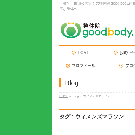
千種区・東山公園近くの整体院 good bo
康な身体へ。
HOME
お問い
プロフィール
ブロ
Blog
HOME
»
Blog »
ウィメンズマラソン
タグ : ウィメンズマラソン