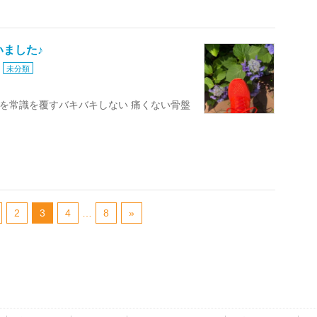
ました♪
未分類
 を常識を覆すバキバキしない 痛くない骨盤
2
3
4
…
8
»