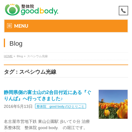
MENU
Blog
HOME
»
Blog »
スペシウム光線
タグ : スペシウム光線
静岡県側の富士山の2合目付近にある『ぐ
りんぱ』へ行ってきました♪
2016年5月13日
整体院 good body.のひとりごと
名古屋市営地下鉄 東山公園駅 歩いて０分 治療
系整体院 整体院 good body. の堀江です。