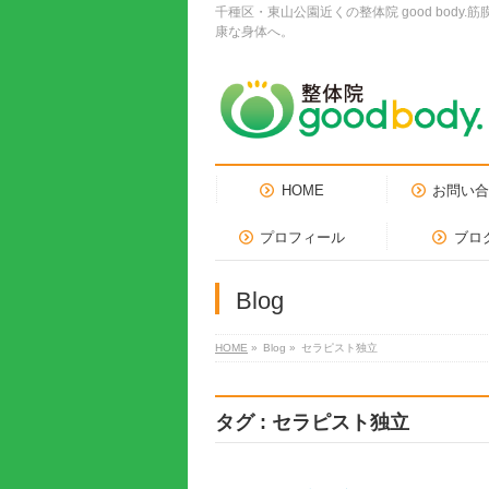
千種区・東山公園近くの整体院 good bo
康な身体へ。
HOME
お問い
プロフィール
ブロ
Blog
HOME
»
Blog »
セラピスト独立
タグ : セラピスト独立