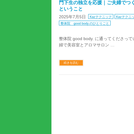
門下生の独立を応援｜ご夫婦でつ
ということ
2025年7月5日
Kazテクニック
Kazテクニ
整体院 good body.のひとりごと
整体院 good body. に通ってくだ
婦で美容室とアロマサロン …
続きを読む