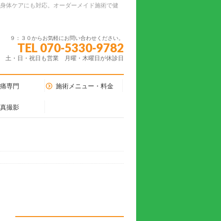
ーの身体ケアにも対応。オーダーメイド施術で健
９：３０からお気軽にお問い合わせください。
TEL 070-5330-9782
土・日・祝日も営業 月曜・木曜日が休診日
腰痛専門
施術メニュー・料金
写真撮影