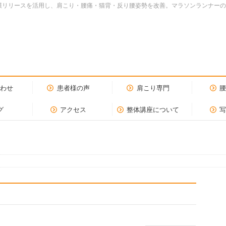
dy.筋膜リリースを活用し、肩こり・腰痛・猫背・反り腰姿勢を改善。マラソンランナ
合わせ
患者様の声
肩こり専門
グ
アクセス
整体講座について