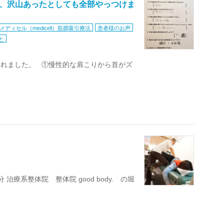
も、沢山あったとしても全部やっつけま
メディセル（medicell）筋膜吸引療法
患者様のお声
と
されました。 ①慢性的な肩こりから首がズ
治療系整体院 整体院 good body. の堀