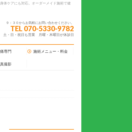
ーの身体ケアにも対応。オーダーメイド施術で健
９：３０からお気軽にお問い合わせください。
TEL 070-5330-9782
土・日・祝日も営業 月曜・木曜日が休診日
腰痛専門
施術メニュー・料金
写真撮影