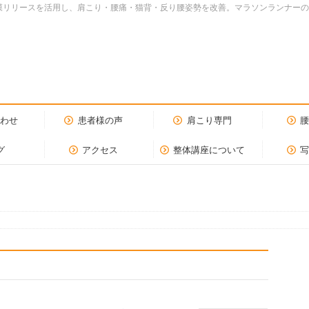
dy.筋膜リリースを活用し、肩こり・腰痛・猫背・反り腰姿勢を改善。マラソンランナ
合わせ
患者様の声
肩こり専門
グ
アクセス
整体講座について