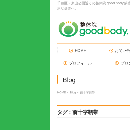
千種区・東山公園近くの整体院 good bo
康な身体へ。
HOME
お問い
プロフィール
ブロ
Blog
HOME
»
Blog »
前十字靭帯
タグ : 前十字靭帯