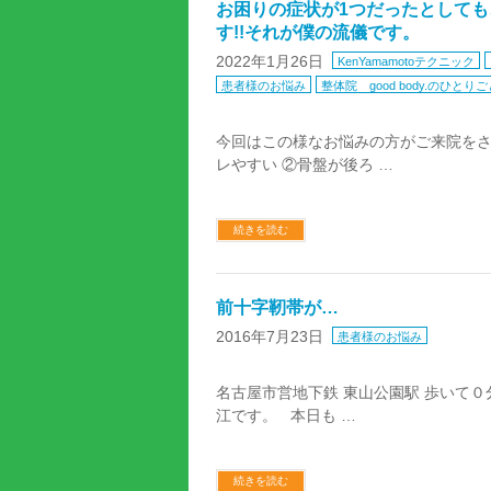
お困りの症状が1つだったとして
す!!それが僕の流儀です。
2022年1月26日
KenYamamotoテクニック
患者様のお悩み
整体院 good body.のひとりご
今回はこの様なお悩みの方がご来院を
レやすい ②骨盤が後ろ …
続きを読む
前十字靭帯が…
2016年7月23日
患者様のお悩み
名古屋市営地下鉄 東山公園駅 歩いて０分 
江です。 本日も …
続きを読む