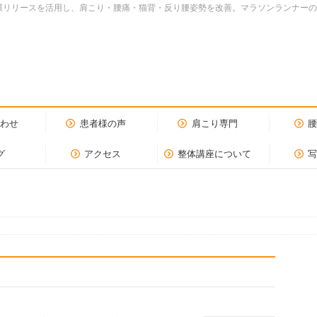
dy.筋膜リリースを活用し、肩こり・腰痛・猫背・反り腰姿勢を改善。マラソンランナ
合わせ
患者様の声
肩こり専門
グ
アクセス
整体講座について