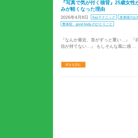
『写真で気が付く猫背』25歳女性
みが軽くなった理由
2026年4月8日
Kazテクニック
患者様のお
整体院 good body.のひとりごと
『なんか最近、首がずっと重い…』 『
信が持てない…』 もしそんな風に感 …
続きを読む