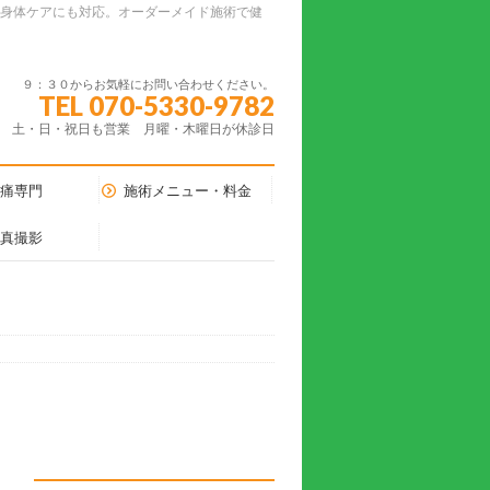
ーの身体ケアにも対応。オーダーメイド施術で健
９：３０からお気軽にお問い合わせください。
TEL 070-5330-9782
土・日・祝日も営業 月曜・木曜日が休診日
腰痛専門
施術メニュー・料金
写真撮影