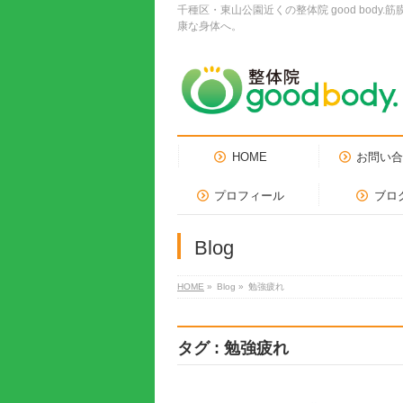
千種区・東山公園近くの整体院 good bo
康な身体へ。
HOME
お問い
プロフィール
ブロ
Blog
HOME
»
Blog »
勉強疲れ
タグ : 勉強疲れ