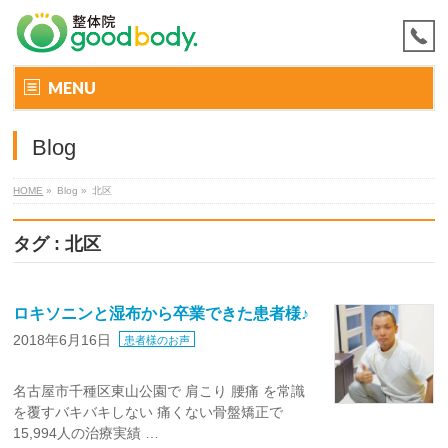
MENU
Blog
HOME
»
Blog »
北区
タグ : 北区
ロキソニンと湿布から卒業できた患者様♪
2018年6月16日
患者様のお声
名古屋市千種区東山公園で 肩こり 腰痛 を常識
を覆すバキバキしない 痛くない骨盤矯正で
15,994人の治療実績 …