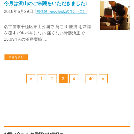
今月は沢山のご来院をいただきました♪
2018年5月29日
整体院 good body.のひとりごと
名古屋市千種区東山公園で 肩こり 腰痛 を常識
を覆すバキバキしない 痛くない骨盤矯正で
15,994人の治療実績 …
続きを読む
«
1
2
3
4
…
40
»