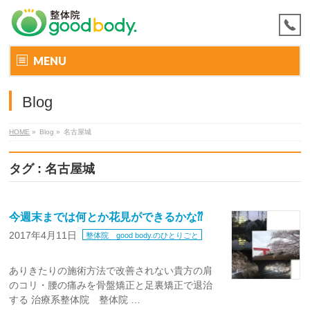
MENU
Blog
HOME
»
Blog »
名古屋城
タグ : 名古屋城
今週末までは何とか花見ができるかな⁇
2017年4月11日
整体院 good body.のひとりごと
ありきたりの施術方法で改善されない貴方の肩
のコリ・腰の痛みを骨盤矯正と足裏矯正で退治
する 治療系整体院 整体院 …