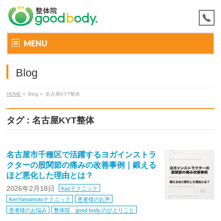
MENU
Blog
HOME
»
Blog »
名古屋KYT整体
タグ : 名古屋KYT整体
名古屋市千種区で活躍するヨガインストラ
クターの股関節の痛みの改善事例｜鍛える
ほど悪化した理由とは？
2026年2月18日
Kazテクニック
KenYamamotoテクニック
患者様のお声
患者様のお悩み
整体院 good body.のひとりごと