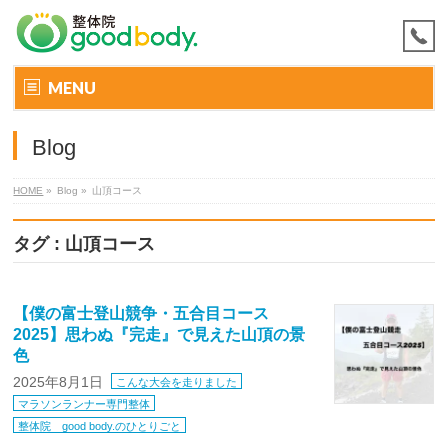
MENU
Blog
HOME
»
Blog »
山頂コース
タグ : 山頂コース
【僕の富士登山競争・五合目コース
2025】思わぬ『完走』で見えた山頂の景
色
2025年8月1日
こんな大会を走りました
マラソンランナー専門整体
整体院 good body.のひとりごと