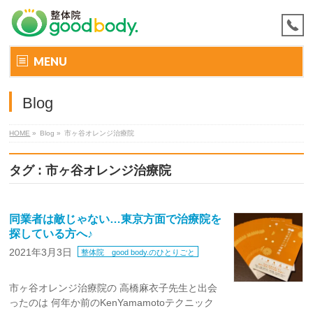
MENU
Blog
HOME
»
Blog »
市ヶ谷オレンジ治療院
タグ : 市ヶ谷オレンジ治療院
同業者は敵じゃない…東京方面で治療院を
探している方へ♪
2021年3月3日
整体院 good body.のひとりごと
市ヶ谷オレンジ治療院の 高橋麻衣子先生と出会
ったのは 何年か前のKenYamamotoテクニック