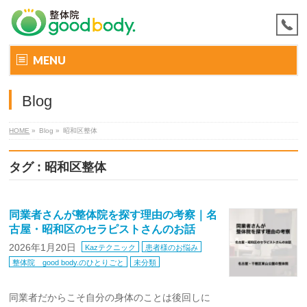
MENU
Blog
HOME
»
Blog »
昭和区整体
タグ : 昭和区整体
同業者さんが整体院を探す理由の考察｜名
古屋・昭和区のセラピストさんのお話
2026年1月20日
Kazテクニック
患者様のお悩み
整体院 good body.のひとりごと
未分類
同業者だからこそ自分の身体のことは後回しに