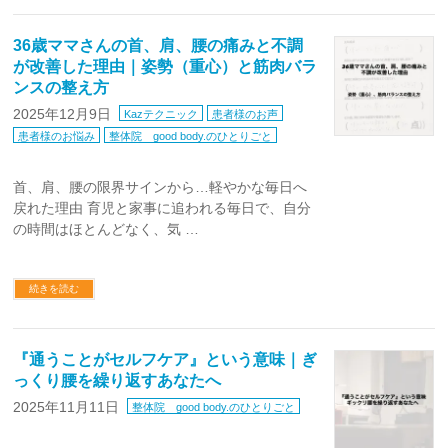
36歳ママさんの首、肩、腰の痛みと不調
が改善した理由｜姿勢（重心）と筋肉バラ
ンスの整え方
2025年12月9日
Kazテクニック
患者様のお声
患者様のお悩み
整体院 good body.のひとりごと
首、肩、腰の限界サインから…軽やかな毎日へ
戻れた理由 育児と家事に追われる毎日で、自分
の時間はほとんどなく、気 …
続きを読む
『通うことがセルフケア』という意味｜ぎ
っくり腰を繰り返すあなたへ
2025年11月11日
整体院 good body.のひとりごと