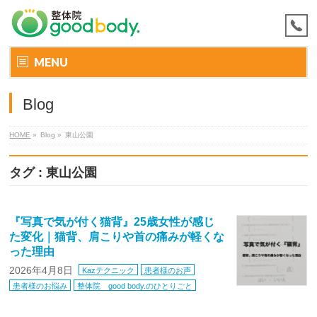
MENU
Blog
HOME
»
Blog »
東山公園
タグ : 東山公園
『写真で気が付く猫背』25歳女性が感じ
た変化｜猫背、肩こりや首の痛みが軽くな
った理由
2026年4月8日
Kazテクニック
患者様のお声
患者様のお悩み
整体院 good body.のひとりごと