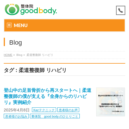
MENU
Blog
HOME
»
Blog »
柔道整復師 リハビリ
タグ : 柔道整復師 リハビリ
登山中の足首骨折から再スタートへ｜柔道
整復師の僕が支える『全身からのリハビ
リ』実例紹介
2025年4月8日
Kazテクニック
患者様のお声
患者様のお悩み
整体院 good body.のひとりごと