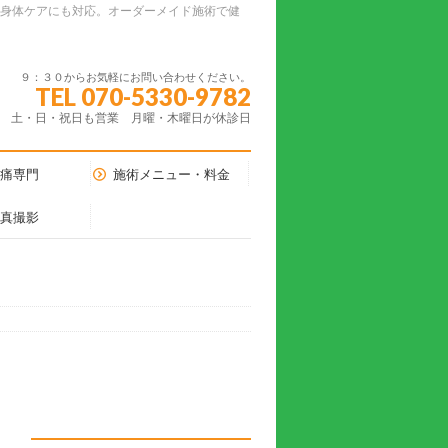
ーの身体ケアにも対応。オーダーメイド施術で健
９：３０からお気軽にお問い合わせください。
TEL 070-5330-9782
土・日・祝日も営業 月曜・木曜日が休診日
腰痛専門
施術メニュー・料金
写真撮影