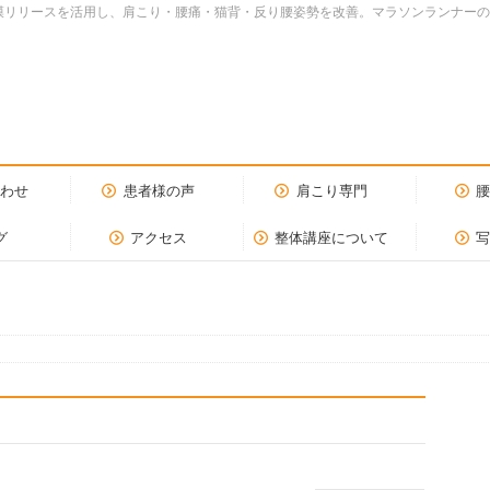
dy.筋膜リリースを活用し、肩こり・腰痛・猫背・反り腰姿勢を改善。マラソンランナ
合わせ
患者様の声
肩こり専門
グ
アクセス
整体講座について