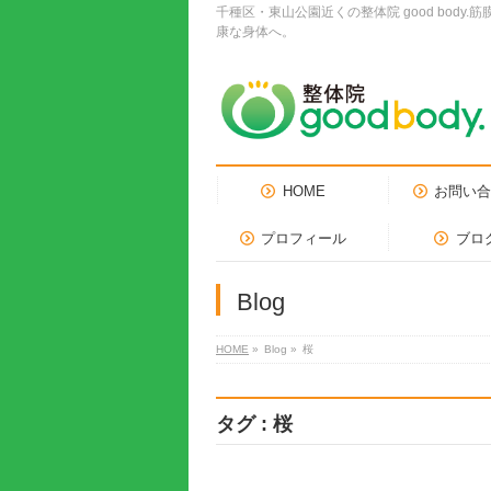
千種区・東山公園近くの整体院 good bo
康な身体へ。
HOME
お問い
プロフィール
ブロ
Blog
HOME
»
Blog »
桜
タグ : 桜