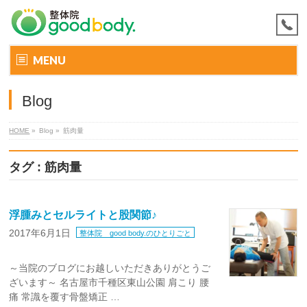
MENU
Blog
HOME
»
Blog »
筋肉量
タグ : 筋肉量
浮腫みとセルライトと股関節♪
2017年6月1日
整体院 good body.のひとりごと
～当院のブログにお越しいただきありがとうご
ざいます～ 名古屋市千種区東山公園 肩こり 腰
痛 常識を覆す骨盤矯正 …