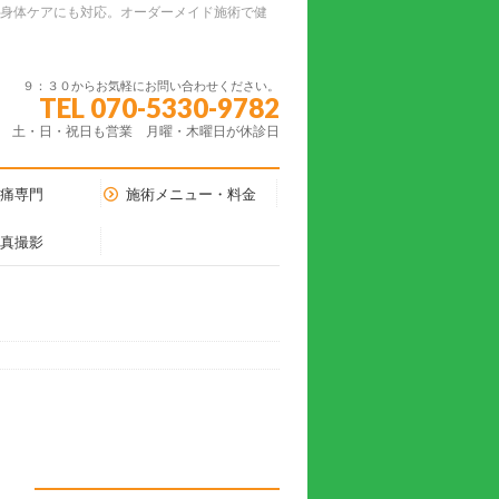
ーの身体ケアにも対応。オーダーメイド施術で健
９：３０からお気軽にお問い合わせください。
TEL 070-5330-9782
土・日・祝日も営業 月曜・木曜日が休診日
腰痛専門
施術メニュー・料金
写真撮影