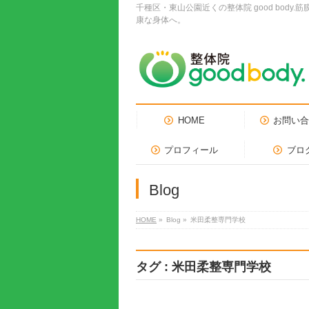
千種区・東山公園近くの整体院 good bo
康な身体へ。
HOME
お問い
プロフィール
ブロ
Blog
HOME
»
Blog »
米田柔整専門学校
タグ : 米田柔整専門学校