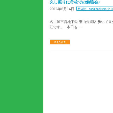
久し振りに母校での勉強会♪
2016年6月14日
整体院 good body.のひと
名古屋市営地下鉄 東山公園駅 歩いて０分 
江です。 本日も …
続きを読む