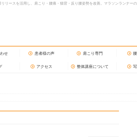
dy.筋膜リリースを活用し、肩こり・腰痛・猫背・反り腰姿勢を改善。マラソンランナ
合わせ
患者様の声
肩こり専門
グ
アクセス
整体講座について