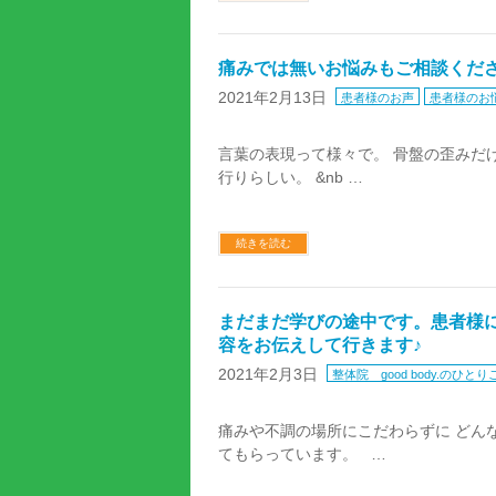
痛みでは無いお悩みもご相談くださ
2021年2月13日
患者様のお声
患者様のお
言葉の表現って様々で。 骨盤の歪みだ
行りらしい。 &nb …
続きを読む
まだまだ学びの途中です。患者様
容をお伝えして行きます♪
2021年2月3日
整体院 good body.のひとり
痛みや不調の場所にこだわらずに どん
てもらっています。 …