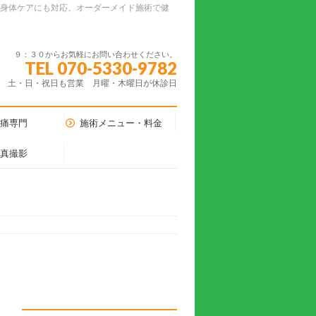
ーの身体ケアにも対応。オーダーメイド施術で健
９：３０からお気軽にお問い合わせください。
TEL 070-5330-9782
土・日・祝日も営業 月曜・木曜日が休診日
腰痛専門
施術メニュー・料金
写真撮影