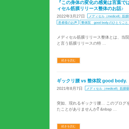
『この身体の変化の感覚は言葉で
ィセル筋膜リリース整体のお話♪
2022年3月27日
メディセル（medicell）筋
患者様のお声
整体院 good body.のひとりごと
メディセル筋膜リリース整体とは、当
と言う筋膜リリースの特 …
続きを読む
ギックリ腰 vs 整体院 good bod
2021年8月7日
メディセル（medicell）筋膜
突如、現れるギックリ腰… このブログ
たことがありませんか⁇ &nbsp …
続きを読む