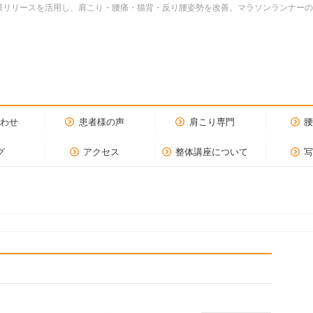
dy.筋膜リリースを活用し、肩こり・腰痛・猫背・反り腰姿勢を改善。マラソンランナ
合わせ
患者様の声
肩こり専門
グ
アクセス
整体講座について