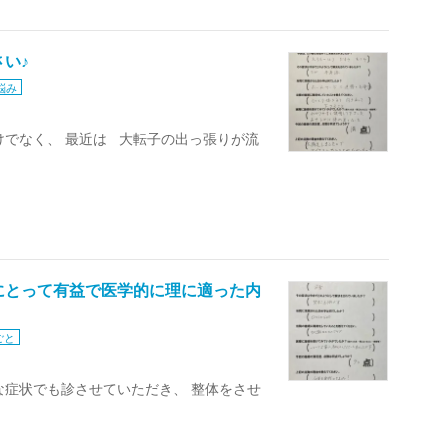
い♪
悩み
けでなく、 最近は 大転子の出っ張りが流
にとって有益で医学的に理に適った内
ごと
な症状でも診させていただき、 整体をさせ