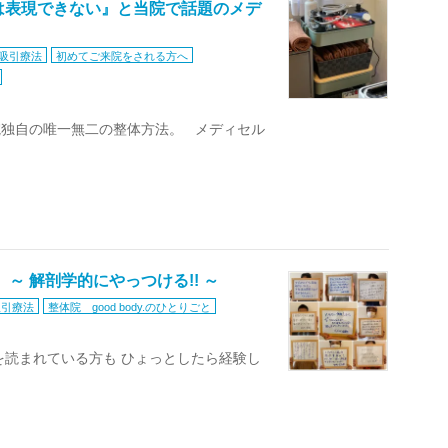
は表現できない』と当院で話題のメデ
膜吸引療法
初めてご来院をされる方へ
院独自の唯一無二の整体方法。 メディセル
y. ～ 解剖学的にやっつける!! ～
吸引療法
整体院 good body.のひとりごと
を読まれている方も ひょっとしたら経験し