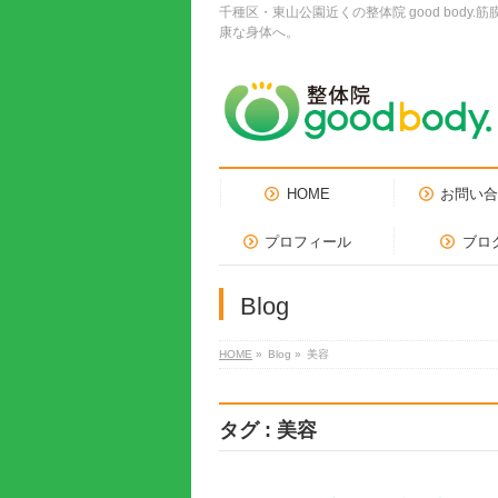
千種区・東山公園近くの整体院 good bo
康な身体へ。
HOME
お問い
プロフィール
ブロ
Blog
HOME
»
Blog »
美容
タグ : 美容