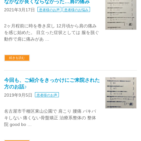
なかなか良くならなかった…肩の痛み
2021年3月17日
患者様のお声
患者様のお悩み
2ヶ月程前に時を巻き戻し 12月頃から肩の痛み
を感じ始めた。 目立った症状としては 服を脱ぐ
動作で肩に痛みがあ …
続きを読む
今回も、ご紹介をきっかけにご来院された
方のお話♪
2019年9月5日
患者様のお声
名古屋市千種区東山公園で 肩こり 腰痛 バキバ
キしない 痛くない骨盤矯正 治療系整体の 整体
院 good bo …