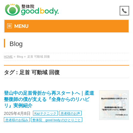
MENU
Blog
HOME
»
Blog »
足首 可動域 回復
タグ : 足首 可動域 回復
登山中の足首骨折から再スタートへ｜柔道
整復師の僕が支える『全身からのリハビ
リ』実例紹介
2025年4月8日
Kazテクニック
患者様のお声
患者様のお悩み
整体院 good body.のひとりごと