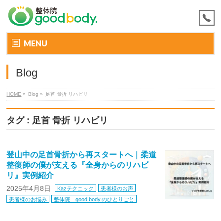
MENU
Blog
HOME
»
Blog »
足首 骨折 リハビリ
タグ : 足首 骨折 リハビリ
登山中の足首骨折から再スタートへ｜柔道
整復師の僕が支える『全身からのリハビ
リ』実例紹介
2025年4月8日
Kazテクニック
患者様のお声
患者様のお悩み
整体院 good body.のひとりごと