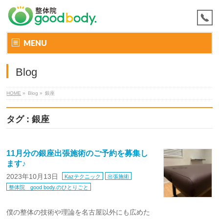
MENU
Blog
HOME
»
Blog »
銀座
タグ : 銀座
11月分の銀座出張施術のご予約を募集し
ます♪
2023年10月13日
Kazテクニック
出張施術
整体院 good body.のひとりごと
僕の整体の技術や理論を名古屋以外にも広めた