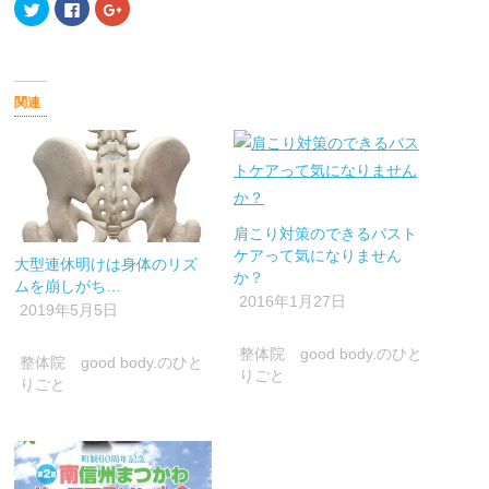
ク
Facebook
ク
リ
で
リ
ッ
共
ッ
ク
有
ク
し
す
し
て
る
て
Twitter
に
Google+
で
は
で
関連
共
ク
共
有
リ
有
(新
ッ
(新
し
ク
し
い
し
い
ウ
て
ウ
ィ
く
ィ
ン
だ
ン
ド
さ
ド
ウ
い
ウ
肩こり対策のできるバスト
で
(新
で
開
し
開
ケアって気になりません
大型連休明けは身体のリズ
き
い
き
か？
ま
ウ
ま
ムを崩しがち…
す)
ィ
す)
2016年1月27日
ン
2019年5月5日
ド
ウ
で
整体院 good body.のひと
開
整体院 good body.のひと
き
りごと
ま
りごと
す)