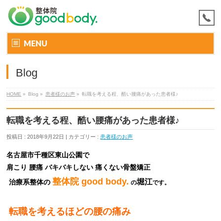
MENU
Blog
HOME
»
Blog »
患者様のお声
»
転職を考える程、酷い腰痛があった患者様♪
転職を考える程、酷い腰痛があった患者様♪
投稿日 : 2018年9月22日 | カテゴリー :
患者様のお声
名古屋市千種区東山公園で
肩こり 腰痛 バキバキしない
痛くない骨盤矯正
整体院 good body.
堀江
治療系整体の
の
です。
転職を考えるほどの腰の痛み