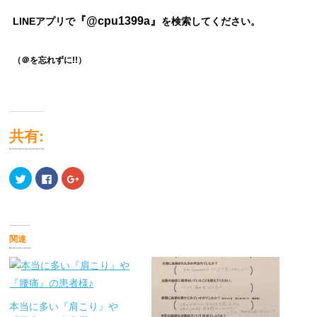
『@cpu1399a』
LINEアプリで
を検索してください。
（＠を忘れずに!!）
共有:
ク
Facebook
ク
リ
で
リ
ッ
共
ッ
ク
有
ク
し
す
し
て
る
て
Twitter
に
Google+
で
は
で
関連
共
ク
共
有
リ
有
(新
ッ
(新
し
ク
し
い
し
い
ウ
て
ウ
ィ
く
ィ
ン
だ
ン
本当に多い『肩こり』や
ド
さ
ド