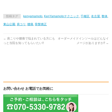
投稿タグ
kenyamamoto
,
KenYamamotoテクニック
,
千種区
,
名古屋
,
整体
,
東山公園
,
肩コリ
,
腰痛
,
骨盤矯正
←
肩こりや腰痛で悩まれている方にも
オーダーメイドインソールはどんなイ
っと当院を知ってもらいたい!!
メージがありますか⁇
→
お問い合わせ お電話でお気軽に