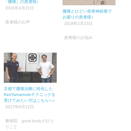
ウ
い
ウ
『腰痛』の患者様♪
で
(新
で
2016年4月21日
開
し
開
腰痛とひどい坐骨神経痛で
き
い
き
ま
ウ
ま
お困りの患者様♪
す)
ィ
す)
患者様のお声
ン
2018年2月23日
ド
ウ
で
開
患者様のお悩み
き
ま
す)
京都で腰痛治療に特化した
KenYamamotoテクニックを
受けてみたい方はこちらへ♪
2017年8月12日
整体院 good body.のひと
りごと