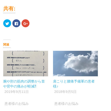
共有:
ク
Facebook
ク
リ
で
リ
ッ
共
ッ
ク
有
ク
し
す
し
て
る
て
Twitter
に
Google+
で
は
で
関連
共
ク
共
有
リ
有
(新
ッ
(新
し
ク
し
い
し
い
ウ
て
ウ
ィ
く
ィ
ン
だ
ン
ド
さ
ド
ウ
い
ウ
で
(新
で
開
し
開
腕や肘の筋肉の調整から首
肩こりと腰痛予備軍の患者
き
い
き
ま
ウ
ま
や背中の痛みが軽減⁈
様♪
す)
ィ
す)
ン
2019年9月11日
2018年9月5日
ド
ウ
で
開
患者様のお悩み
患者様のお悩み
き
ま