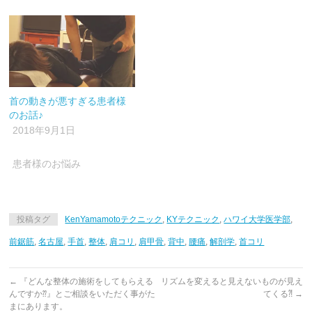
す)
首の動きが悪すぎる患者様
のお話♪
2018年9月1日
患者様のお悩み
投稿タグ
KenYamamotoテクニック
,
KYテクニック
,
ハワイ大学医学部
,
前鋸筋
,
名古屋
,
手首
,
整体
,
肩コリ
,
肩甲骨
,
背中
,
腰痛
,
解剖学
,
首コリ
←
『どんな整体の施術をしてもらえる
リズムを変えると見えないものが見え
んですか⁇』とご相談をいただく事がた
てくる⁈
→
まにあります。