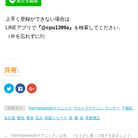
上手く登録ができない場合は
LINEアプリで
『@cpu1399a』
を検索してください。
（＠を忘れずに!!）
共有:
ク
Facebook
ク
リ
で
リ
ッ
共
ッ
ク
有
ク
し
す
し
て
る
て
投稿タグ
KenYamamotoテクニック
,
ウルトラマラソン
,
ランナー
,
千種区
,
Twitter
に
Google+
で
は
で
共
ク
共
名古屋
,
愛知
,
整体
,
歪み
,
筋膜リリース
,
肩
,
腰
,
首
,
骨盤矯正
有
リ
有
(新
ッ
(新
し
ク
し
い
し
い
ウ
て
ウ
←
『KenYamamotoテクニック』は当
『もう少し通って様子を診ましょう』