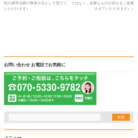
ィ
く
ィ
院の標準治療の整体方法として受けて
ではなく、必要なものが何かをご提案
ン
だ
ン
ド
さ
ド
いただけます♪
させていただきます♪
→
ウ
い
ウ
で
(新
で
開
し
開
き
い
き
ま
ウ
ま
す)
ィ
す)
ン
ド
ウ
で
開
き
ま
す)
お問い合わせ お電話でお気軽に
メニュー