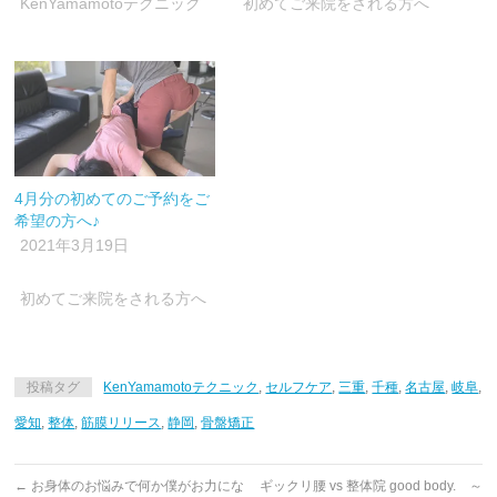
ま
KenYamamotoテクニック
初めてご来院をされる方へ
す)
4月分の初めてのご予約をご
希望の方へ♪
2021年3月19日
初めてご来院をされる方へ
投稿タグ
KenYamamotoテクニック
,
セルフケア
,
三重
,
千種
,
名古屋
,
岐阜
,
愛知
,
整体
,
筋膜リリース
,
静岡
,
骨盤矯正
←
お身体のお悩みで何か僕がお力にな
ギックリ腰 vs 整体院 good body. ～