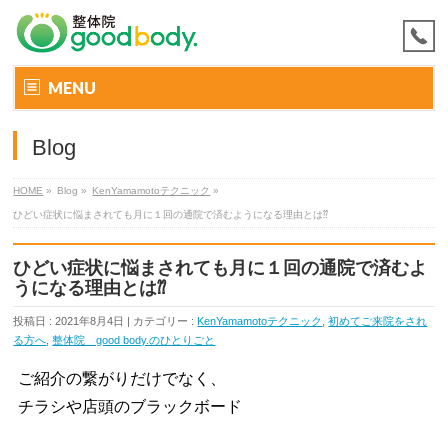
MENU
Blog
HOME
»
Blog »
KenYamamotoテクニック
»
ひどい症状に悩まされても月に１回の通院で済むようになる理由とは⁇
ひどい症状に悩まされても月に１回の通院で済むよ
うになる理由とは⁇
投稿日 : 2021年8月4日 | カテゴリー :
KenYamamotoテクニック
,
初めてご来院をされ
る方へ
,
整体院 good body.のひとりごと
ご紹介の繋がりだけでなく、
チラシや店頭のブラックボード