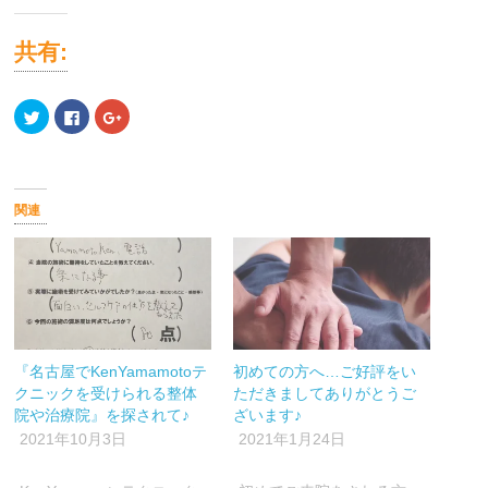
共有:
ク
Facebook
ク
リ
で
リ
ッ
共
ッ
ク
有
ク
し
す
し
て
る
て
Twitter
に
Google+
で
は
で
関連
共
ク
共
有
リ
有
(新
ッ
(新
し
ク
し
い
し
い
ウ
て
ウ
ィ
く
ィ
ン
だ
ン
ド
さ
ド
ウ
い
ウ
で
(新
で
開
し
開
『名古屋でKenYamamotoテ
初めての方へ…ご好評をい
き
い
き
ま
ウ
ま
クニックを受けられる整体
ただきましてありがとうご
す)
ィ
す)
ン
院や治療院』を探されて♪
ざいます♪
ド
ウ
2021年10月3日
2021年1月24日
で
開
き