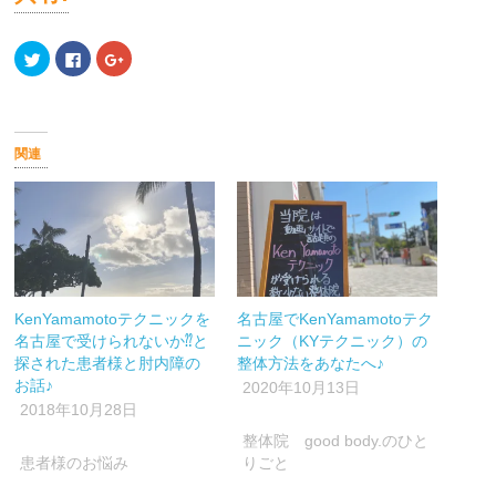
ク
Facebook
ク
リ
で
リ
ッ
共
ッ
ク
有
ク
し
す
し
て
る
て
Twitter
に
Google+
で
は
で
関連
共
ク
共
有
リ
有
(新
ッ
(新
し
ク
し
い
し
い
ウ
て
ウ
ィ
く
ィ
ン
だ
ン
ド
さ
ド
ウ
い
ウ
で
(新
で
開
し
開
KenYamamotoテクニックを
名古屋でKenYamamotoテク
き
い
き
ま
ウ
ま
名古屋で受けられないか⁇と
ニック（KYテクニック）の
す)
ィ
す)
ン
探された患者様と肘内障の
整体方法をあなたへ♪
ド
お話♪
ウ
2020年10月13日
で
2018年10月28日
開
き
ま
整体院 good body.のひと
す)
患者様のお悩み
りごと