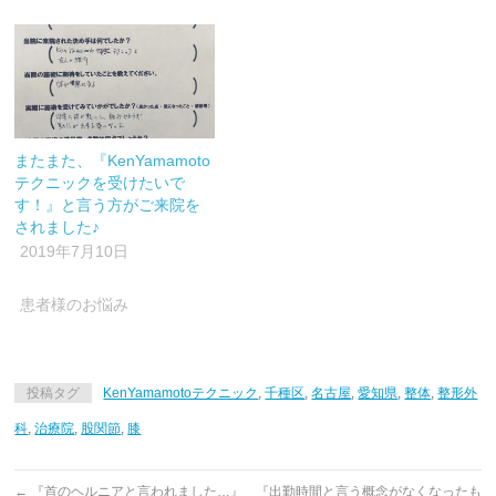
またまた、『KenYamamoto
テクニックを受けたいで
す！』と言う方がご来院を
されました♪
2019年7月10日
患者様のお悩み
投稿タグ
KenYamamotoテクニック
,
千種区
,
名古屋
,
愛知県
,
整体
,
整形外
科
,
治療院
,
股関節
,
膝
←
『首のヘルニアと言われました…』
『出勤時間と言う概念がなくなったも