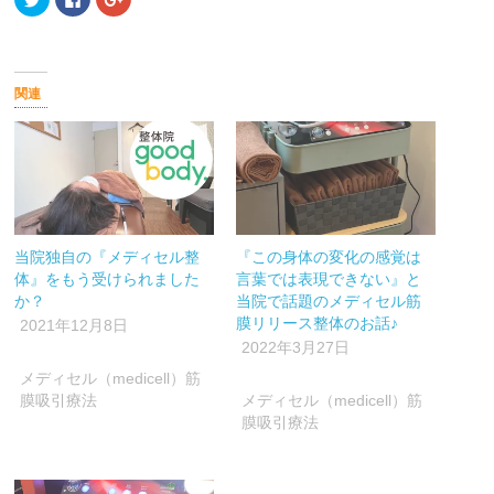
リ
で
リ
ッ
共
ッ
ク
有
ク
し
す
し
て
る
て
Twitter
に
Google+
で
は
で
関連
共
ク
共
有
リ
有
(新
ッ
(新
し
ク
し
い
し
い
ウ
て
ウ
ィ
く
ィ
ン
だ
ン
ド
さ
ド
ウ
い
ウ
で
(新
で
開
し
開
当院独自の『メディセル整
『この身体の変化の感覚は
き
い
き
ま
ウ
ま
体』をもう受けられました
言葉では表現できない』と
す)
ィ
す)
ン
か？
当院で話題のメディセル筋
ド
膜リリース整体のお話♪
ウ
2021年12月8日
で
2022年3月27日
開
き
ま
メディセル（medicell）筋
す)
膜吸引療法
メディセル（medicell）筋
膜吸引療法