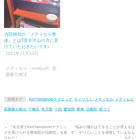
当院独自の『メディセル整
体』とは⁇是非沢山の方に受
けていただきたいです♪
2021年11月10日
メディセル（medicell）筋
膜吸引療法
投稿タグ
KenYamamotoテクニック
,
ネイリスト
,
メディセル
,
メディセル
筋膜吸引療法
,
千種区
,
名古屋
,
小顔
,
愛知県
,
整体
,
治療院
,
肩コリ
←
『名古屋でKenYamamotoテクニッ
悩みが減ればできることが増えるは
クを受けられる整体院や治療院』を探
ず。 やりたいことを我慢していません
されて♪
か⁇
→