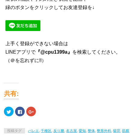
緑のボタンをクリックしてお友達登録を↓
上手く登録ができない場合は
LINEアプリで
『@cpu1399a』
を検索してください。
（＠を忘れずに!!）
共有:
ク
Facebook
ク
リ
で
リ
ッ
共
ッ
ク
有
ク
し
す
し
て
る
て
投稿タグ
バレエ
,
千種区
,
反り腰
,
名古屋
,
愛知
,
整体
,
整形外科
,
猫背
,
筋膜
Twitter
に
Google+