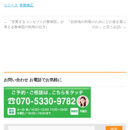
で
は
で
共
ク
共
リリース
,
骨盤矯正
有
リ
有
(新
ッ
(新
し
ク
し
い
し
い
ウ
て
ウ
←
『卒業するコンセプトの整体院』が
『目的地の到着のためにどの道を選ぶ
ィ
く
ィ
考える整体院の利用の仕方♪
のか』と言うお話♪
→
ン
だ
ン
ド
さ
ド
ウ
い
ウ
で
(新
で
開
し
開
き
い
き
ま
ウ
ま
す)
ィ
す)
ン
ド
ウ
で
開
き
ま
お問い合わせ お電話でお気軽に
す)