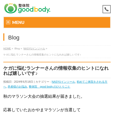
MENU
Blog
HOME
»
Blog »
NASYUインソール
»
ケガに悩むランナーさんの情報収集のヒントになれれば嬉しいです♪
ケガに悩むランナーさんの情報収集のヒントになれ
れば嬉しいです♪
投稿日 : 2024年6月18日 | カテゴリー :
NASYUインソール
,
初めてご来院をされる方
へ
,
患者様のお悩み
,
整体院 good body.のひとりごと
秋のマラソン大会の抽選結果が届きました。
応募していたおかやまマラソンが当選して