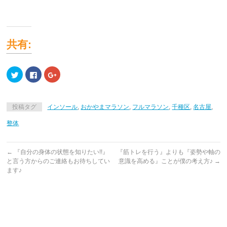
共有:
ク
Facebook
ク
リ
で
リ
ッ
共
ッ
ク
有
ク
し
す
し
て
る
て
投稿タグ
インソール
,
おかやまマラソン
,
フルマラソン
,
千種区
,
名古屋
,
Twitter
に
Google+
で
は
で
共
ク
共
整体
有
リ
有
(新
ッ
(新
し
ク
し
い
し
い
ウ
て
ウ
←
『自分の身体の状態を知りたい!!』
『筋トレを行う』よりも『姿勢や軸の
ィ
く
ィ
と言う方からのご連絡もお待ちしてい
意識を高める』ことが僕の考え方♪
→
ン
だ
ン
ド
さ
ド
ます♪
ウ
い
ウ
で
(新
で
開
し
開
き
い
き
ま
ウ
ま
す)
ィ
す)
ン
ド
ウ