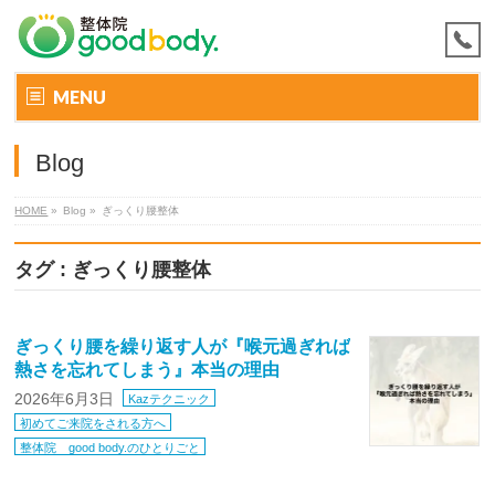
MENU
Blog
HOME
»
Blog »
ぎっくり腰整体
タグ : ぎっくり腰整体
ぎっくり腰を繰り返す人が『喉元過ぎれば
熱さを忘れてしまう』本当の理由
2026年6月3日
Kazテクニック
初めてご来院をされる方へ
整体院 good body.のひとりごと