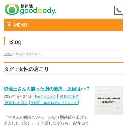
MENU
Blog
HOME
»
Blog »
女性の肩こり
タグ : 女性の肩こり
税理士さんを襲った腕の激痛…原因は○○⁉
2026年5月24日
Kazテクニック
患者様のお声
患者様のお悩み
整体院 good body.のひとりごと
『○○さんの紹介だから、かなり期待値を上げて
来ました（笑）』 そう話しながらも、表情には